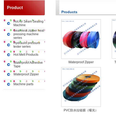
Product
Products
Hot Air Seam Sealing
Machine
Seamless zipper heat
pressing machine
series
Hydraulis pressure
tester series
Hot Melt Products
Waterproof Zipper
Waterproof Adhesive
Tape
Waterproof Zipper
Machine parts
PVC防水拉链膜（哑光）