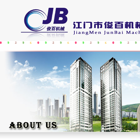
网站首页
关于俊百
产品展示