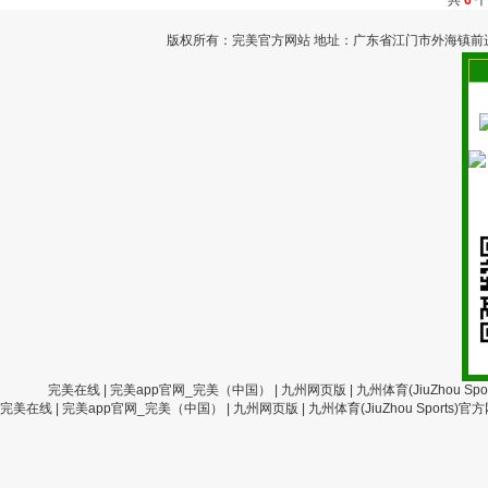
共
6
个
版权所有：完美官方网站 地址：广东省江门市外海镇前进新村厂房
完美在线
|
完美app官网_完美（中国）
|
九州网页版
|
九州体育(JiuZhou Sp
完美在线
|
完美app官网_完美（中国）
|
九州网页版
|
九州体育(JiuZhou Sports)官