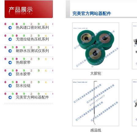
完美官方网站器配件
热风缝口密封机系列
无缝拉链热压机系列
耐静水压测试仪系列
热熔胶带
大胶轮
防水胶带
防水拉链
完美官方网站器配件
感温线