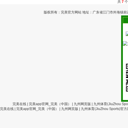
共
7
个
版权所有：完美官方网站 地址：广东省江门市外海镇前进新村厂房
完美在线
|
完美app官网_完美（中国）
|
九州网页版
|
九州体育(JiuZhou Sp
完美在线
|
完美app官网_完美（中国）
|
九州网页版
|
九州体育(JiuZhou Sports)官