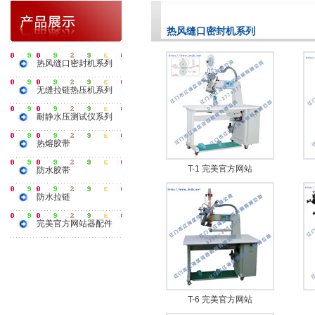
热风缝口密封机系列
热风缝口密封机系列
无缝拉链热压机系列
耐静水压测试仪系列
热熔胶带
T-1 完美官方网站
防水胶带
防水拉链
完美官方网站器配件
T-6 完美官方网站