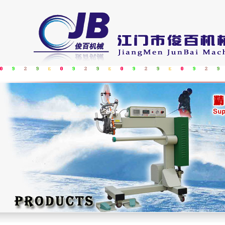
网站首页
关于俊百
产品展示