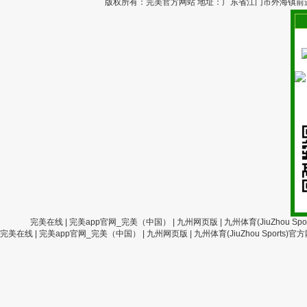
版权所有：完美官方网站 地址：广东省江门市外海镇前进新村厂房
完美在线
|
完美app官网_完美（中国）
|
九州网页版
|
九州体育(JiuZhou Sp
完美在线
|
完美app官网_完美（中国）
|
九州网页版
|
九州体育(JiuZhou Sports)官