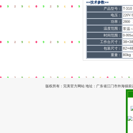
==技术参数==
产品型号：
T-310
电压：
220V/
功率：
2800 
温度范围：
常温～
时间范围：
0-99Se
工作台尺寸：
38×3
包装尺寸：
82×4
重量：
80kg 
版权所有：完美官方网站 地址：广东省江门市外海镇前进新村厂房