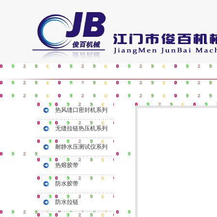
网站首页
关于俊百
产品展示
产品展示
热风缝口密封机系列
无缝拉链热压机系列
耐静水压测试仪系列
热熔胶带
防水胶带
防水拉链