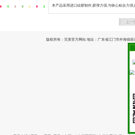
本产品采用进口硅胶制作,胶弹力强,与铁心粘合力强,
版权所有：完美官方网站 地址：广东省江门市外海镇前进新村厂房